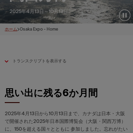
2025年4月13日～10月13日
ホーム
Osaka Expo - Home
トランスクリプトを表示する
思い出に残る6か月間
2025
年
4
月
13
日から
10
月
13
日まで、カナダは日本・大阪
で開催された
2025
年日本国際博覧会（大阪・関西万博）
に、
150
を超える国々とともに
参加しました。忘れがたい