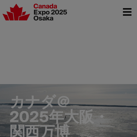
カナダ＠
2025年
大阪
・
関西
万博