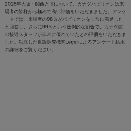
2025
年大阪・関西万博において、カナダパビリオンは来
場者の皆様から極めて高い評価をいただきました。アンケ
ートでは、来場者の
98
％がパビリオンを非常に満足した
と回答し、さらに
99
％という圧倒的な割合で、カナダ館
の接遇スタッフが非常に優れていたとの評価を
いただきま
した。独立した世論調査機関
Leger
によるアンケート結果
の詳細をご覧ください。